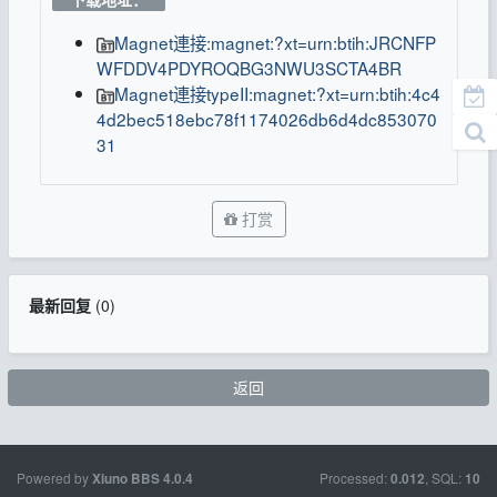
Magnet連接:magnet:?xt=urn:btih:JRCNFP
WFDDV4PDYROQBG3NWU3SCTA4BR
Magnet連接typeII:magnet:?xt=urn:btih:4c4
4d2bec518ebc78f1174026db6d4dc853070
31
打赏
最新回复
(
0
)
返回
Powered by
Processed:
, SQL:
Xiuno BBS
4.0.4
0.012
10