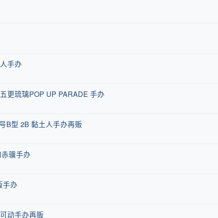
办
土人手办
琉璃POP UP PARADE 手办
二号B型 2B 黏土人手办再贩
》大和赤骥手办
版手办
版可动手办再贩