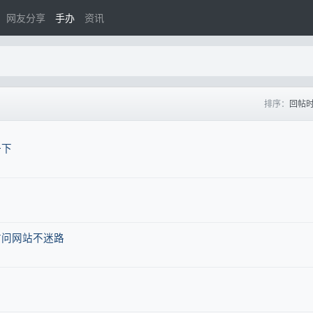
网友分享
手办
资讯
排序：
回帖
一下
访问网站不迷路