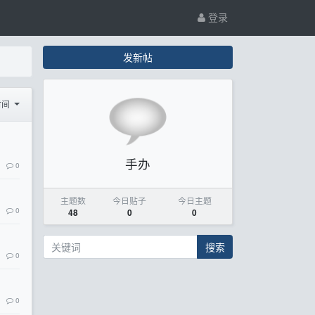
登录
发新帖
时间
手办
0
主题数
今日贴子
今日主题
0
48
0
0
搜索
0
0