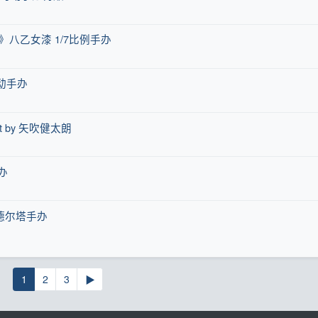
》八乙女漆 1/7比例手办
动手办
 Art by 矢吹健太朗
办
·德尔塔手办
1
2
3
▶