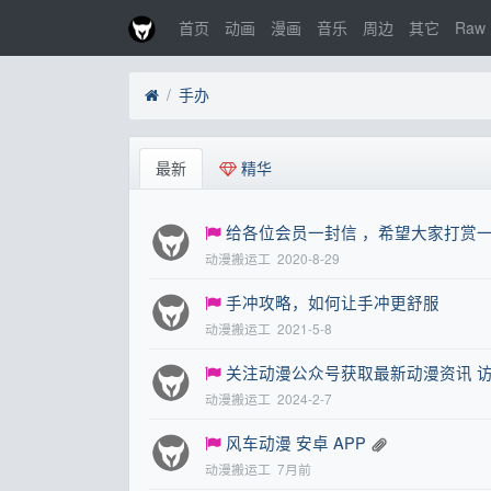
首页
动画
漫画
音乐
周边
其它
Raw
手办
最新
精华
给各位会员一封信 ，希望大家打赏
动漫搬运工
2020-8-29
手冲攻略，如何让手冲更舒服
动漫搬运工
2021-5-8
关注动漫公众号获取最新动漫资讯 
动漫搬运工
2024-2-7
风车动漫 安卓 APP
动漫搬运工
7月前