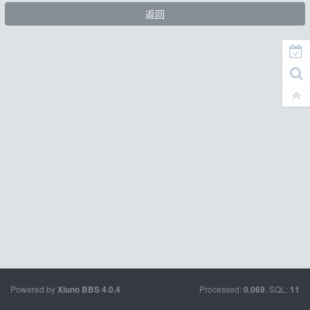
返回
Powered by
Processed:
, SQL:
Xiuno BBS
4.0.4
0.069
11