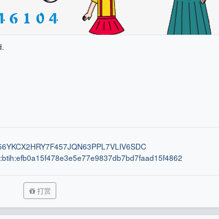
d.
ih:56YKCX2HRY7F457JQN63PPL7VLIV6SDC
:btih:efb0a15f478e3e5e77e9837db7bd7faad15f4862
打赏