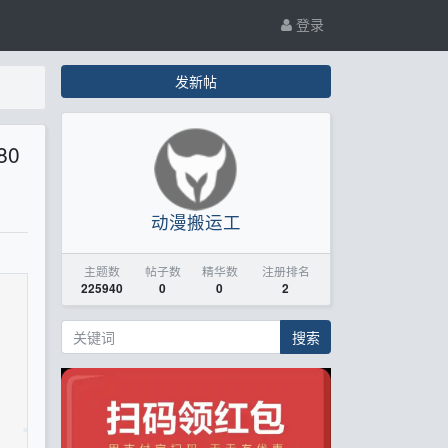
登录
发新帖
80
动漫搬运工
主题数
帖子数
精华数
注册排名
225940
0
0
2
搜索