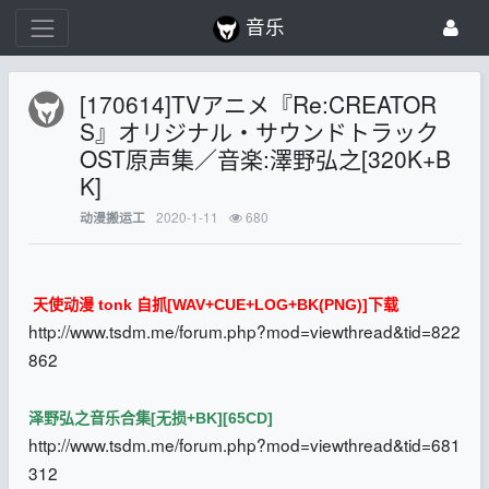
音乐
[170614]TVアニメ『Re:CREATOR
S』オリジナル・サウンドトラック
OST原声集／音楽:澤野弘之[320K+B
K]
2020-1-11
680
动漫搬运工
天使动漫 tonk 自抓[WAV+CUE+LOG+BK(PNG)]下载
http://www.tsdm.me/forum.php?mod=viewthread&tid=822
862
泽野弘之音乐合集[无损+BK][65CD]
http://www.tsdm.me/forum.php?mod=viewthread&tid=681
312